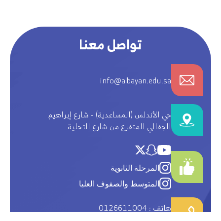
تواصل معنا
info@albayan.edu.sa
حي الأندلس (المساعدية) - شارع إبراهيم
الجفالي المتفرع من شارع التحلية
المرحلة الثانوية
المتوسط والصفوف العليا
هاتف : 0126611004
(8خطوط) فاكس 0126608841