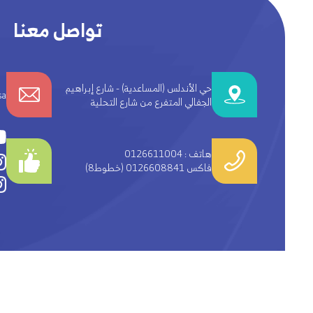
تواصل معنا
حي الأندلس (المساعدية) - شارع إبراهيم
sa
الجفالي المتفرع من شارع التحلية
هاتف : 0126611004
(8خطوط) فاكس 0126608841